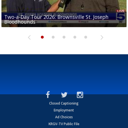
Two-a-Day Tour 2026: Brownsville St. Joseph
Two-a-Day Tour 2026: St. Joseph Academy
Sit-down interview with UTRGV wide receiver
Bloodhounds
Bloodhounds
Two-a-Day Tour 2026: Sharyland Rattlers
Tavian Cord
Two-a-Day Tour 2026: Raymondville Bearkats
Closed Captioning
Employment
Ad Choices
KRGV-TV Public File