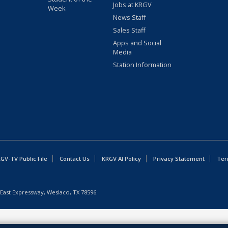
Jobs at KRGV
Week
News Staff
Sales Staff
Apps and Social
Media
Station Information
GV-TV Public File
Contact Us
KRGV AI Policy
Privacy Statement
Ter
East Expressway, Weslaco, TX 78596.