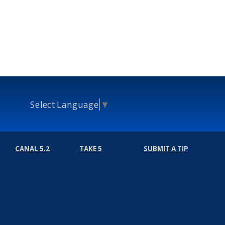
Select Language
▼
CANAL 5.2
TAKE 5
SUBMIT A TIP