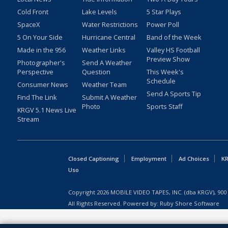
Cold Front
Lake Levels
5 Star Plays
SpaceX
Water Restrictions
Power Poll
5 On Your Side
Hurricane Central
Band of the Week
Made in the 956
Weather Links
Valley HS Football
Preview Show
Photographer's
Send A Weather
Perspective
Question
This Week's
Schedule
Consumer News
Weather Team
Send A Sports Tip
Find The Link
Submit A Weather
Photo
Sports Staff
KRGV 5.1 News Live
Stream
Closed Captioning
Employment
Ad Choices
KR
Uso
Copyright
2026
MOBILE VIDEO TAPES, INC. (dba KRGV), 900 
All Rights Reserved. Powered by:
Ruby Shore Software