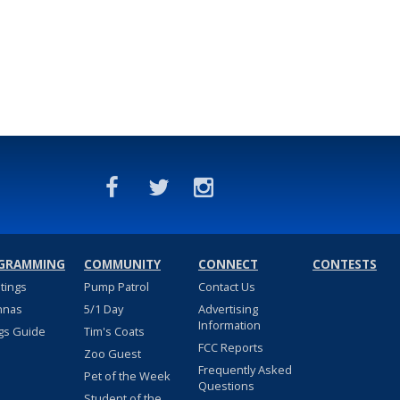
GRAMMING
COMMUNITY
CONNECT
CONTESTS
stings
Pump Patrol
Contact Us
nnas
5/1 Day
Advertising
Information
gs Guide
Tim's Coats
FCC Reports
Zoo Guest
Frequently Asked
Pet of the Week
Questions
Student of the