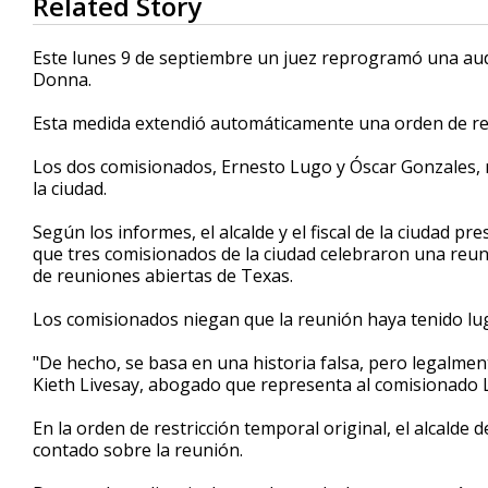
Related Story
seconds
of
1
Este lunes 9 de septiembre un juez reprogramó una aud
minute,
Donna.
50
seconds
Volume
90%
Esta medida extendió automáticamente una orden de res
Los dos comisionados, Ernesto Lugo y Óscar Gonzales,
la ciudad.
Según los informes, el alcalde y el fiscal de la ciudad 
que tres comisionados de la ciudad celebraron una reuni
de reuniones abiertas de Texas.
Los comisionados niegan que la reunión haya tenido lu
"De hecho, se basa en una historia falsa, pero legalmen
Kieth Livesay, abogado que representa al comisionado 
En la orden de restricción temporal original, el alcalde
contado sobre la reunión.