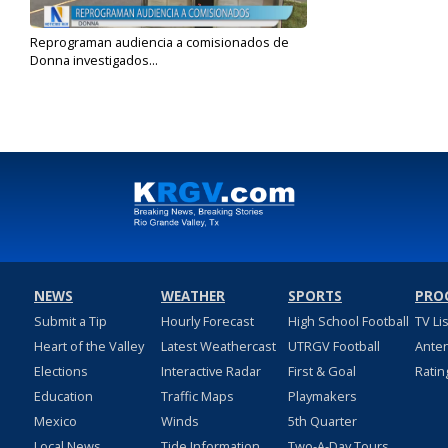
Reprograman audiencia a comisionados de
Donna investigados...
Sep 10, 2024
NEWS
WEATHER
SPORTS
PRO
Submit a Tip
Hourly Forecast
High School Football
TV Li
Heart of the Valley
Latest Weathercast
UTRGV Football
Ante
Elections
Interactive Radar
First & Goal
Ratin
Education
Traffic Maps
Playmakers
Mexico
Winds
5th Quarter
Local News
Tide Information
Two-A-Day Tours