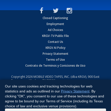
Closed Captioning
Employment
Ad Choices
KRGV-TV Public File
Contact Us
KRGV AI Policy
Privacy Statement
Terms of Use
Contrato de Terminos y Coniciones de Uso
Copyright
2026
MOBILE VIDEO TAPES, INC. (dba KRGV), 900 East
Expressway, Weslaco, TX 78596.
Our site uses cookies and tracking technologies for web
All Rights Reserved. Powered by:
Ruby Shore Software
statistics and ads as outlined in our
Privacy Statement
. By
clicking "OK", you consent to our use of these technologies and
agree to be bound by our Terms of Service (including its Texas
choice of law and exclusive venue provisions).