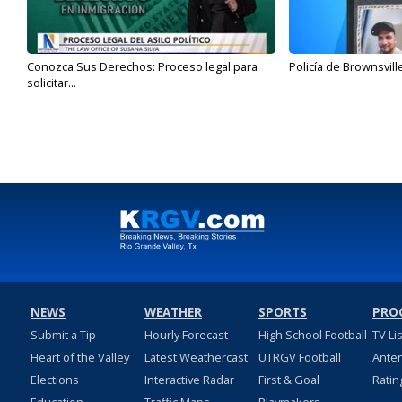
Conozca Sus Derechos: Proceso legal para
Policía de Brownsvill
solicitar...
NEWS
WEATHER
SPORTS
PRO
Submit a Tip
Hourly Forecast
High School Football
TV Li
Heart of the Valley
Latest Weathercast
UTRGV Football
Ante
Elections
Interactive Radar
First & Goal
Ratin