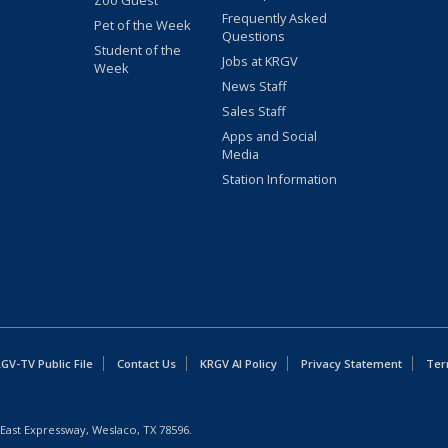
Zoo Guest
Frequently Asked
Pet of the Week
Questions
Student of the
Jobs at KRGV
Week
News Staff
Sales Staff
Apps and Social
Media
Station Information
GV-TV Public File
Contact Us
KRGV AI Policy
Privacy Statement
Ter
East Expressway, Weslaco, TX 78596.