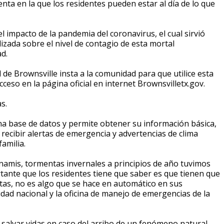
nta en la que los residentes pueden estar al día de lo que
l impacto de la pandemia del coronavirus, el cual sirvió
zada sobre el nivel de contagio de esta mortal
d.
de Brownsville insta a la comunidad para que utilice esta
acceso en la página oficial en internet Brownsvilletx.gov.
s.
a base de datos y permite obtener su información básica,
recibir alertas de emergencia y advertencias de clima
amilia.
unamis, tormentas invernales a principios de año tuvimos
rtante que los residentes tiene que saber es que tienen que
ertas, no es algo que se hace en automático en sus
idad nacional y la oficina de manejo de emergencias de la
e salvar vidas en caso del arribo de un fenómeno natural,