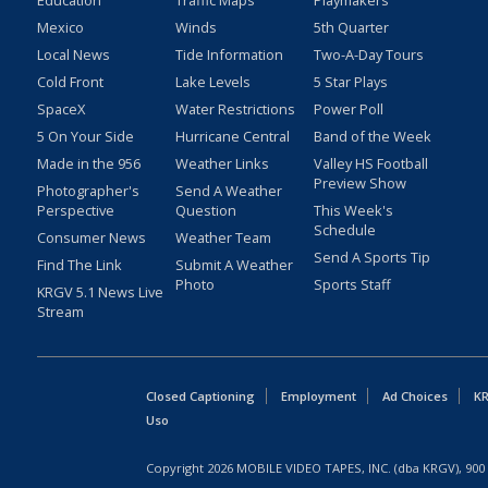
Education
Traffic Maps
Playmakers
Mexico
Winds
5th Quarter
Local News
Tide Information
Two-A-Day Tours
Cold Front
Lake Levels
5 Star Plays
SpaceX
Water Restrictions
Power Poll
5 On Your Side
Hurricane Central
Band of the Week
Made in the 956
Weather Links
Valley HS Football
Preview Show
Photographer's
Send A Weather
Perspective
Question
This Week's
Schedule
Consumer News
Weather Team
Send A Sports Tip
Find The Link
Submit A Weather
Photo
Sports Staff
KRGV 5.1 News Live
Stream
Closed Captioning
Employment
Ad Choices
KR
Uso
Copyright
2026
MOBILE VIDEO TAPES, INC. (dba KRGV), 900 