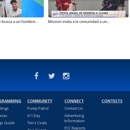
e busca a un hombre...
Mission invita a la comunidad a un...
GRAMMING
COMMUNITY
CONNECT
CONTESTS
stings
Pump Patrol
Contact Us
nnas
5/1 Day
Advertising
Information
gs Guide
Tim's Coats
FCC Reports