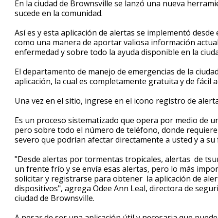
En la ciudad de Brownsville se lanzó una nueva herramie
of
sucede en la comunidad.
3
minutes,
15
Así es y esta aplicación de alertas se implementó desde e
seconds
Volume
como una manera de aportar valiosa información actuali
90%
enfermedad y sobre todo la ayuda disponible en la ciuda
El departamento de manejo de emergencias de la ciudad 
aplicación, la cual es completamente gratuita y de fácil 
Una vez en el sitio, ingrese en el icono registro de alerta
Es un proceso sistematizado que opera por medio de un
pero sobre todo el número de teléfono, donde requiere 
severo que podrían afectar directamente a usted y a su f
"Desde alertas por tormentas tropicales, alertas de ts
un frente frío y se envía esas alertas, pero lo más impo
solicitar y registrarse para obtener la aplicación de al
dispositivos", agrega Odee Ann Leal, directora de segur
ciudad de Brownsville.
A pesar de ser una aplicación útil y necesaria que pued