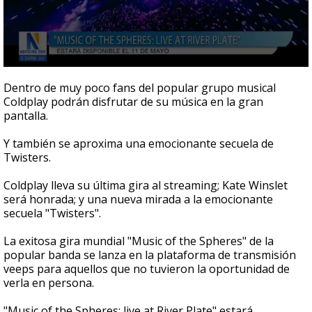
0
seconds
Dentro de muy poco fans del popular grupo musical
of
Coldplay podrán disfrutar de su música en la gran
1
pantalla.
minute,
10
seconds
Y también se aproxima una emocionante secuela de
Twisters.
Coldplay lleva su última gira al streaming; Kate Winslet
será honrada; y una nueva mirada a la emocionante
secuela "Twisters".
La exitosa gira mundial "Music of the Spheres" de la
popular banda se lanza en la plataforma de transmisión
veeps para aquellos que no tuvieron la oportunidad de
verla en persona.
"Music of the Spheres: live at River Plate" estará