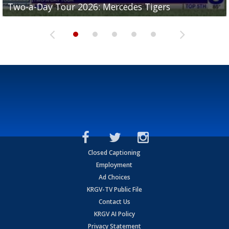
Two-a-Day Tour 2026: Mercedes Tigers
Two-a-Day Tour 2026: Progreso Red Ants
Two-a-Day Tour 2026: Donna Redskins
Two-a-Day Tour 2026: Brownsville Pace Vikings
Two-a-Day Tour 2026: La Joya Coyotes
Closed Captioning
Employment
Ad Choices
KRGV-TV Public File
Contact Us
KRGV AI Policy
Privacy Statement