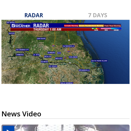
RADAR
7 DAYS
News Video