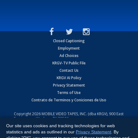
Closed Captioning
Employment
Ad Choices
KRGV-TV Public File
Contact Us
KRGV AI Policy
Privacy Statement
Terms of Use
Contrato de Terminos y Coniciones de Uso
Copyright
2026
MOBILE VIDEO TAPES, INC. (dba KRGV), 900 East
Expressway, Weslaco, TX 78596.
Our site uses cookies and tracking technologies for web
All Rights Reserved. Powered by:
Ruby Shore Software
statistics and ads as outlined in our
Privacy Statement
. By