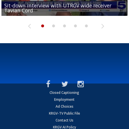
Sit-down interview with UTRGV wide receiver
UTRGV football ranks fourth in SLC preseason poll
Tavian Cord
Two-a-Day Tour 2026: Raymondville Bearkats
Two-a-Day Tour 2026: Port Isabel Tarpons
and receiving votes in...
Two-a-Day Tour 2026: Santa Rosa Warriors
Closed Captioning
Employment
Ad Choices
KRGV-TV Public File
Contact Us
KRGV AI Policy