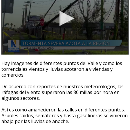
0
seconds
Hay imágenes de diferentes puntos del Valle y como los
of
torrenciales vientos y lluvias azotaron a viviendas y
2
comercios.
minutes,
35
seconds
De acuerdo con reportes de nuestros meteorólogos, las
ráfagas del viento superaron las 80 millas por hora en
algunos sectores.
Así es como amanecieron las calles en diferentes puntos.
Árboles caídos, semáforos y hasta gasolineras se vinieron
abajo por las lluvias de anoche.