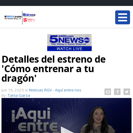
Detalles del estreno de
'Cómo entrenar a tu
dragón'
Jun 16, 2025
in
Noticias RGV - Aquí entre nos
By:
Tania Garza