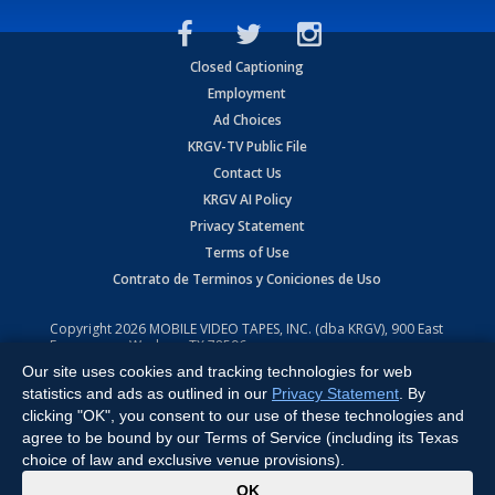
Closed Captioning
Employment
Ad Choices
KRGV-TV Public File
Contact Us
KRGV AI Policy
Privacy Statement
Terms of Use
Contrato de Terminos y Coniciones de Uso
Copyright
2026
MOBILE VIDEO TAPES, INC. (dba KRGV), 900 East
Expressway, Weslaco, TX 78596.
Our site uses cookies and tracking technologies for web
All Rights Reserved. Powered by:
Ruby Shore Software
statistics and ads as outlined in our
Privacy Statement
. By
clicking "OK", you consent to our use of these technologies and
agree to be bound by our Terms of Service (including its Texas
choice of law and exclusive venue provisions).
x
OK