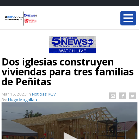
Dos iglesias construyen
viviendas para tres familias
de Peñitas
Mar 15, 2023
in
Noticias RGV
By:
Hugo Magallan