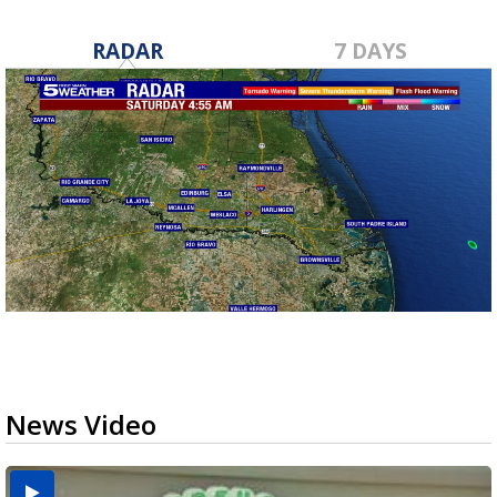
RADAR
7 DAYS
News Video