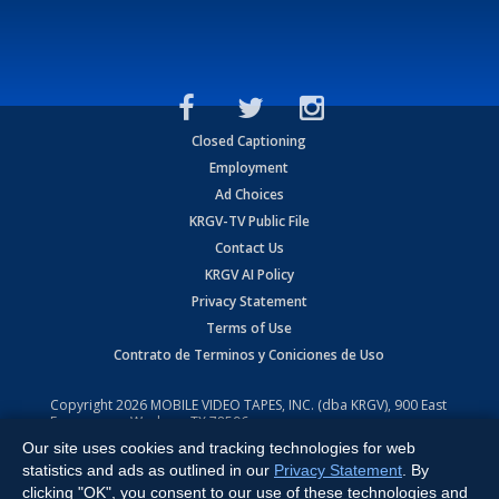
Closed Captioning
Employment
Ad Choices
KRGV-TV Public File
Contact Us
KRGV AI Policy
Privacy Statement
Terms of Use
Contrato de Terminos y Coniciones de Uso
Copyright
2026
MOBILE VIDEO TAPES, INC. (dba KRGV), 900 East
Expressway, Weslaco, TX 78596.
Our site uses cookies and tracking technologies for web
All Rights Reserved. Powered by:
Ruby Shore Software
statistics and ads as outlined in our
Privacy Statement
. By
clicking "OK", you consent to our use of these technologies and