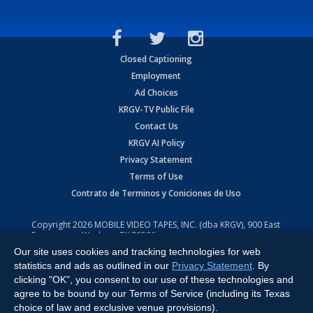
Closed Captioning
Employment
Ad Choices
KRGV-TV Public File
Contact Us
KRGV AI Policy
Privacy Statement
Terms of Use
Contrato de Terminos y Coniciones de Uso
Copyright
2026
MOBILE VIDEO TAPES, INC. (dba KRGV), 900 East
Expressway, Weslaco, TX 78596.
Our site uses cookies and tracking technologies for web
All Rights Reserved. Powered by:
Ruby Shore Software
statistics and ads as outlined in our
Privacy Statement
. By
clicking "OK", you consent to our use of these technologies and
agree to be bound by our Terms of Service (including its Texas
choice of law and exclusive venue provisions).