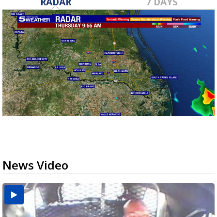
RADAR
7 DAYS
News Video