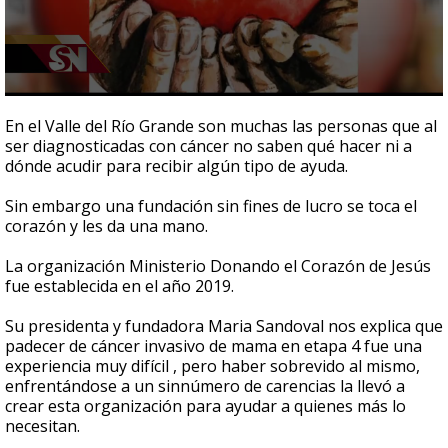
0
seconds
En el Valle del Río Grande son muchas las personas que al
of
ser diagnosticadas con cáncer no saben qué hacer ni a
3
dónde acudir para recibir algún tipo de ayuda.
minutes,
16
seconds
Sin embargo una fundación sin fines de lucro se toca el
corazón y les da una mano.
La organización Ministerio Donando el Corazón de Jesús
fue establecida en el año 2019.
Su presidenta y fundadora Maria Sandoval nos explica que
padecer de cáncer invasivo de mama en etapa 4 fue una
experiencia muy difícil , pero haber sobrevido al mismo,
enfrentándose a un sinnúmero de carencias la llevó a
crear esta organización para ayudar a quienes más lo
necesitan.