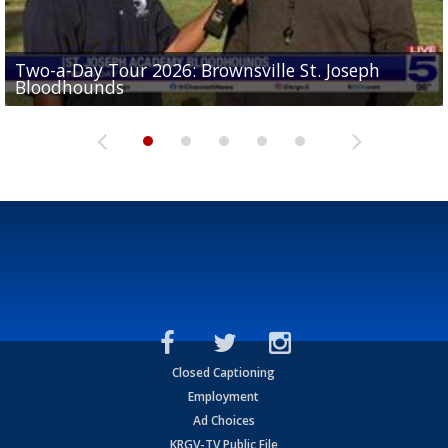
Two-a-Day Tour 2026: Brownsville St. Joseph
Two-a-Day Tour 2026: St. Joseph Academy
Sit-down interview with UTRGV wide receiver
Bloodhounds
Bloodhounds
Two-a-Day Tour 2026: Sharyland Rattlers
Tavian Cord
Two-a-Day Tour 2026: Raymondville Bearkats
Closed Captioning
Employment
Ad Choices
KRGV-TV Public File