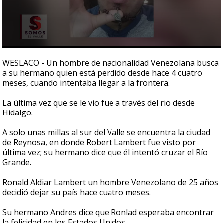
0
seconds
WESLACO - Un hombre de nacionalidad Venezolana busca
of
a su hermano quien está perdido desde hace 4 cuatro
3
meses, cuando intentaba llegar a la frontera.
minutes,
4
seconds
La última vez que se le vio fue a través del rio desde
Hidalgo.
A solo unas millas al sur del Valle se encuentra la ciudad
de Reynosa, en donde Robert Lambert fue visto por
última vez; su hermano dice que él intentó cruzar el Río
Grande.
Ronald Aldiar Lambert un hombre Venezolano de 25 años
decidió dejar su país hace cuatro meses.
Su hermano Andres dice que Ronlad esperaba encontrar
la felicidad en los Estados Unidos.