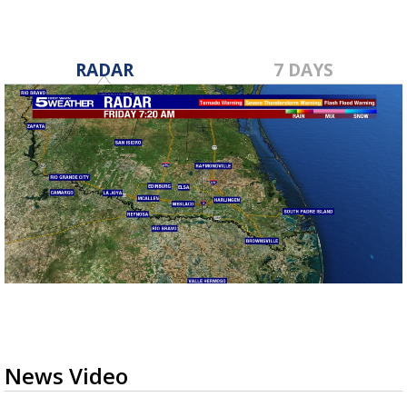
RADAR
7 DAYS
News Video