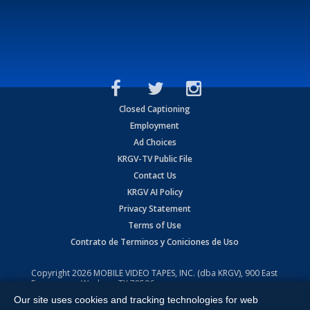
Closed Captioning
Employment
Ad Choices
KRGV-TV Public File
Contact Us
KRGV AI Policy
Privacy Statement
Terms of Use
Contrato de Terminos y Coniciones de Uso
Copyright
2026
MOBILE VIDEO TAPES, INC. (dba KRGV), 900 East
Expressway, Weslaco, TX 78596.
Our site uses cookies and tracking technologies for web
All Rights Reserved. Powered by:
Ruby Shore Software