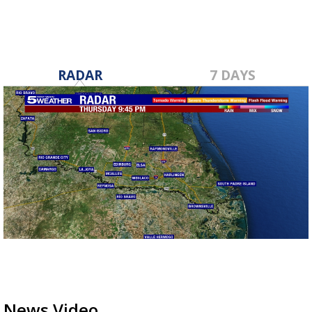
RADAR
7 DAYS
News Video