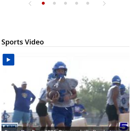
Sports Video
UTRGV football ranks fourth in SLC preseason poll