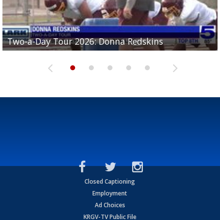
Two-a-Day Tour 2026: Brownsville St. Joseph
Two-a-Day Tour 2026: Donna Redskins
Two-a-Day Tour 2026: Brownsville Pace Vikings
Two-a-Day Tour 2026: La Joya Coyotes
Two-a-Day Tour 2026: Rio Hondo Bobcats
Bloodhounds
Closed Captioning
Employment
Ad Choices
KRGV-TV Public File