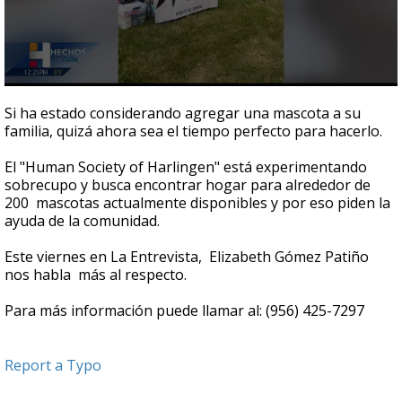
0
seconds
Si ha estado considerando agregar una mascota a su
of
familia, quizá ahora sea el tiempo perfecto para hacerlo.
3
minutes,
33
El "Human Society of Harlingen" está experimentando
seconds
sobrecupo y busca encontrar hogar para alrededor de
200 mascotas actualmente disponibles y por eso piden la
ayuda de la comunidad.
Este viernes en La Entrevista, Elizabeth Gómez Patiño
nos habla más al respecto.
Para más información puede llamar al: (956) 425-7297
Report a Typo