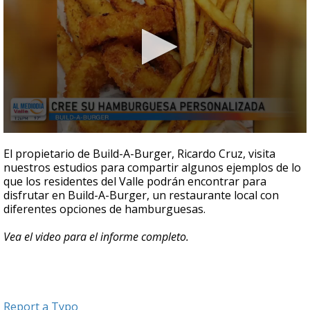
0
seconds
El propietario de Build-A-Burger, Ricardo Cruz, visita
of
nuestros estudios para compartir algunos ejemplos de lo
5
que los residentes del Valle podrán encontrar para
minutes,
36
disfrutar en Build-A-Burger, un restaurante local con
seconds
diferentes opciones de hamburguesas.
Vea el video para el informe completo.
Report a Typo