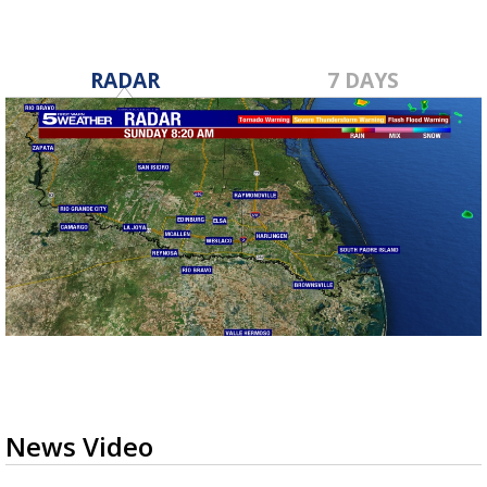
RADAR
7 DAYS
News Video