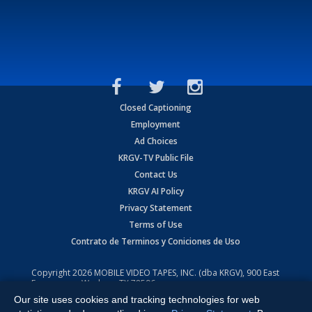
Closed Captioning
Employment
Ad Choices
KRGV-TV Public File
Contact Us
KRGV AI Policy
Privacy Statement
Terms of Use
Contrato de Terminos y Coniciones de Uso
Copyright
2026
MOBILE VIDEO TAPES, INC. (dba KRGV), 900 East
Expressway, Weslaco, TX 78596.
Our site uses cookies and tracking technologies for web
All Rights Reserved. Powered by:
Ruby Shore Software