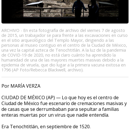
ARCHIVO - En esta fotografía de archivo del viernes 7 de agosto
de 2015, un trabajador se para frente a las excavaciones en curso
en el sitio arqueológico del Templo Mayor, dirigiendo a las
personas al museo contiguo en el centro de la Ciudad de México,
una vez la capital azteca de Tenochtitlán. A la luz de la pandemia
de COVID-19 de 2020, no está claro cuánto ha aprendido la
humanidad de una de las mayores muertes masivas debido a la
epidemia de viruela, que dio lugar a la primera vacuna exitosa en
1796 (AP Foto/Rebecca Blackwell, archivo).
Por MARÍA VERZA
CIUDAD DE MÉXICO (AP) — Lo que hoy es el centro de
Ciudad de México fue escenario de cremaciones masivas y
de casas que se derrumbaban para sepultar a familias
enteras muertas por un virus que nadie entendía.
Era Tenochtitlán, en septiembre de 1520.