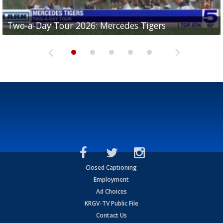
Two-a-Day Tour 2026: Mercedes Tigers
Two-a-Day Tour 2026: Progreso Red Ants
Two-a-Day Tour 2026: Donna Redskins
Two-a-Day Tour 2026: Brownsville Pace Vikings
Two-a-Day Tour 2026: La Joya Coyotes
Closed Captioning
Employment
Ad Choices
KRGV-TV Public File
Contact Us