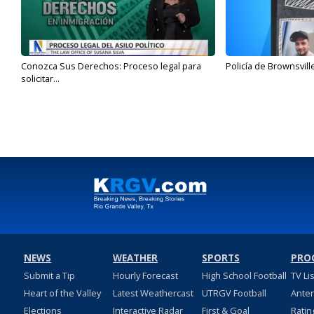
Conozca Sus Derechos: Proceso legal para
Policía de Brownsvill
solicitar...
NEWS
WEATHER
SPORTS
PRO
Submit a Tip
Hourly Forecast
High School Football
TV Li
Heart of the Valley
Latest Weathercast
UTRGV Football
Ante
Elections
Interactive Radar
First & Goal
Ratin