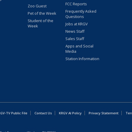
FCC Reports
Zoo Guest
Frequently Asked
Pet of the Week
Questions
Student of the
Jobs at KRGV
Week
News Staff
Sales Staff
Apps and Social
Media
Station Information
GV-TV Public File
Contact Us
KRGV AI Policy
Privacy Statement
Ter