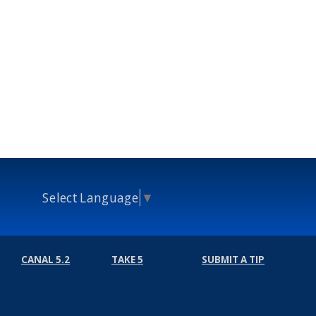
Select Language
▼
CANAL 5.2
TAKE 5
SUBMIT A TIP