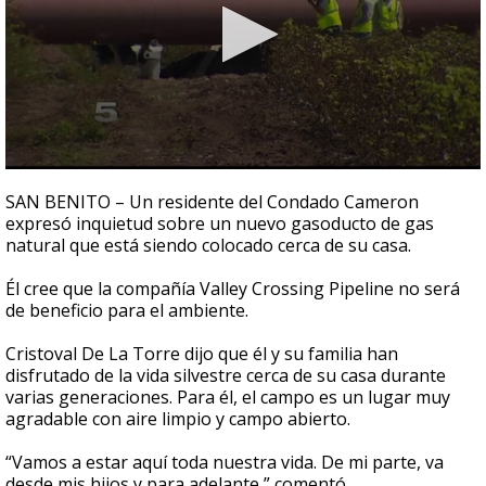
0
seconds
SAN BENITO – Un residente del Condado Cameron
of
expresó inquietud sobre un nuevo gasoducto de gas
1
natural que está siendo colocado cerca de su casa.
minute,
51
seconds
Él cree que la compañía Valley Crossing Pipeline no será
de beneficio para el ambiente.
Cristoval De La Torre dijo que él y su familia han
disfrutado de la vida silvestre cerca de su casa durante
varias generaciones. Para él, el campo es un lugar muy
agradable con aire limpio y campo abierto.
“Vamos a estar aquí toda nuestra vida. De mi parte, va
desde mis hijos y para adelante,” comentó.