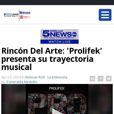
Rincón Del Arte: 'Prolifek'
presenta su trayectoria
musical
Apr 23, 2024
in
Noticias RGV - La Entrevista
By:
Esmeralda Medellin