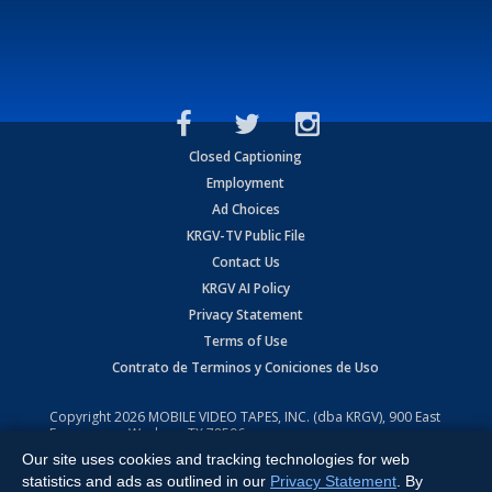
Closed Captioning
Employment
Ad Choices
KRGV-TV Public File
Contact Us
KRGV AI Policy
Privacy Statement
Terms of Use
Contrato de Terminos y Coniciones de Uso
Copyright
2026
MOBILE VIDEO TAPES, INC. (dba KRGV), 900 East
Expressway, Weslaco, TX 78596.
Our site uses cookies and tracking technologies for web
All Rights Reserved. Powered by:
Ruby Shore Software
statistics and ads as outlined in our
Privacy Statement
. By