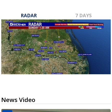
RADAR
7 DAYS
News Video