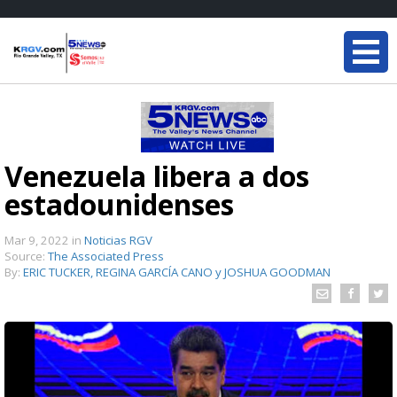
Venezuela libera a dos
estadounidenses
Mar 9, 2022
in
Noticias RGV
Source:
The Associated Press
By:
ERIC TUCKER, REGINA GARCÍA CANO y JOSHUA GOODMAN