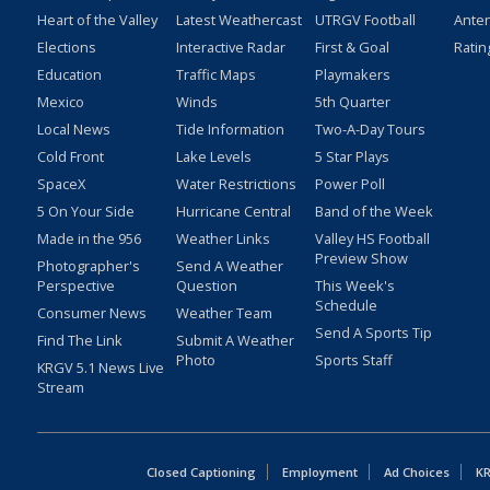
Heart of the Valley
Latest Weathercast
UTRGV Football
Ante
Elections
Interactive Radar
First & Goal
Ratin
Education
Traffic Maps
Playmakers
Mexico
Winds
5th Quarter
Local News
Tide Information
Two-A-Day Tours
Cold Front
Lake Levels
5 Star Plays
SpaceX
Water Restrictions
Power Poll
5 On Your Side
Hurricane Central
Band of the Week
Made in the 956
Weather Links
Valley HS Football
Preview Show
Photographer's
Send A Weather
Perspective
Question
This Week's
Schedule
Consumer News
Weather Team
Send A Sports Tip
Find The Link
Submit A Weather
Photo
Sports Staff
KRGV 5.1 News Live
Stream
Closed Captioning
Employment
Ad Choices
KR