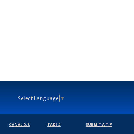
Select Language
▼
CANAL 5.2
TAKE 5
SUBMIT A TIP