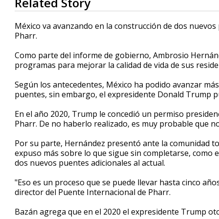
Related Story
seconds
of
3
México va avanzando en la construcción de dos nuevos p
minutes,
Pharr.
14
seconds
Volume
90%
Como parte del informe de gobierno, Ambrosio Hernánd
programas para mejorar la calidad de vida de sus reside
Según los antecedentes, México ha podido avanzar más 
puentes, sin embargo, el expresidente Donald Trump pu
En el año 2020, Trump le concedió un permiso presidenci
Pharr. De no haberlo realizado, es muy probable que n
Por su parte, Hernández presentó ante la comunidad to
expuso más sobre lo que sigue sin completarse, como es 
dos nuevos puentes adicionales al actual.
"Eso es un proceso que se puede llevar hasta cinco año
director del Puente Internacional de Pharr.
Bazán agrega que en el 2020 el expresidente Trump oto