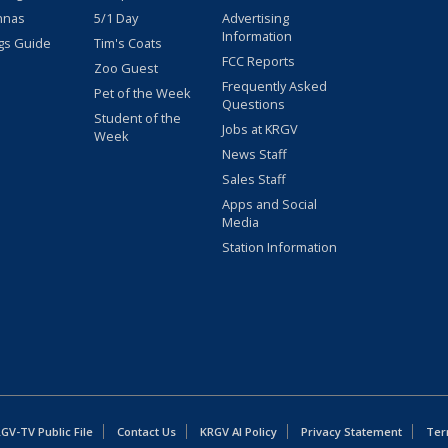
nnas
5/1 Day
Advertising
Information
gs Guide
Tim's Coats
FCC Reports
Zoo Guest
Frequently Asked
Pet of the Week
Questions
Student of the
Jobs at KRGV
Week
News Staff
Sales Staff
Apps and Social
Media
Station Information
GV-TV Public File
Contact Us
KRGV AI Policy
Privacy Statement
Ter