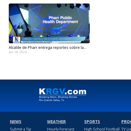
Alcalde de Pharr entrega reportes sobre la...
Jan 18, 2024
NEWS
WEATHER
SPORTS
PRO
Submit a Tip
Hourly Forecast
High School Football
TV Li