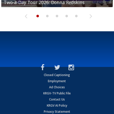
Two-a-Day Tour 2026: Donna Redskins
Two-a-Day Tour 2026: Brownsville Pace Vikings
Two-a-Day Tour 2026: La Joya Coyotes
Two-a-Day Tour 2026: Rio Hondo Bobcats
Bloodhounds
Closed Captioning
Employment
Ad Choices
KRGV-TV Public File
Contact Us
KRGV AI Policy
Privacy Statement