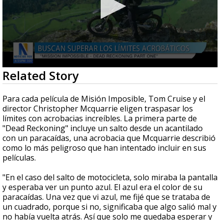
0
Related Story
seconds
of
1
Para cada película de Misión Imposible, Tom Cruise y el
minute,
director Christopher Mcquarrie eligen traspasar los
45
límites con acrobacias increíbles. La primera parte de
seconds
"Dead Reckoning" incluye un salto desde un acantilado
con un paracaídas, una acrobacia que Mcquarrie describió
como lo más peligroso que han intentado incluir en sus
películas.
"En el caso del salto de motocicleta, solo miraba la pantalla
y esperaba ver un punto azul. El azul era el color de su
paracaídas. Una vez que vi azul, me fijé que se trataba de
un cuadrado, porque si no, significaba que algo salió mal y
no había vuelta atrás. Así que solo me quedaba esperar y