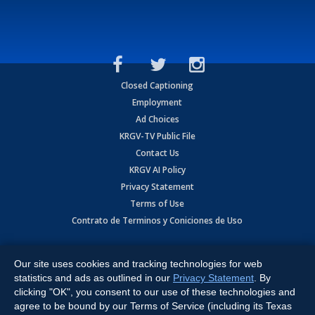
Closed Captioning
Employment
Ad Choices
KRGV-TV Public File
Contact Us
KRGV AI Policy
Privacy Statement
Terms of Use
Contrato de Terminos y Coniciones de Uso
Copyright
2026
MOBILE VIDEO TAPES, INC. (dba KRGV), 900 East
Expressway, Weslaco, TX 78596.
Our site uses cookies and tracking technologies for web
statistics and ads as outlined in our
Privacy Statement
. By
All Rights Reserved. Powered by:
Ruby Shore Software
clicking "OK", you consent to our use of these technologies and
agree to be bound by our Terms of Service (including its Texas