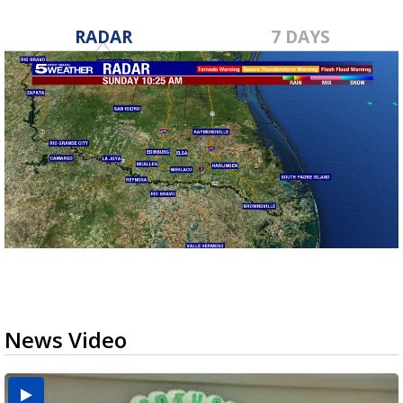
RADAR
7 DAYS
News Video