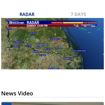
RADAR
7 DAYS
News Video