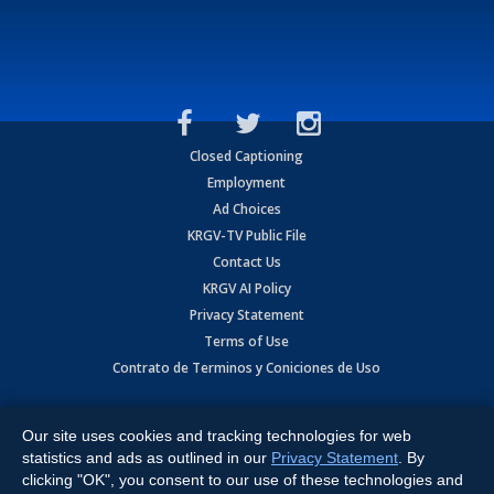
Closed Captioning
Employment
Ad Choices
KRGV-TV Public File
Contact Us
KRGV AI Policy
Privacy Statement
Terms of Use
Contrato de Terminos y Coniciones de Uso
Copyright
2026
MOBILE VIDEO TAPES, INC. (dba KRGV), 900 East
Expressway, Weslaco, TX 78596.
Our site uses cookies and tracking technologies for web
statistics and ads as outlined in our
Privacy Statement
. By
All Rights Reserved. Powered by:
Ruby Shore Software
clicking "OK", you consent to our use of these technologies and