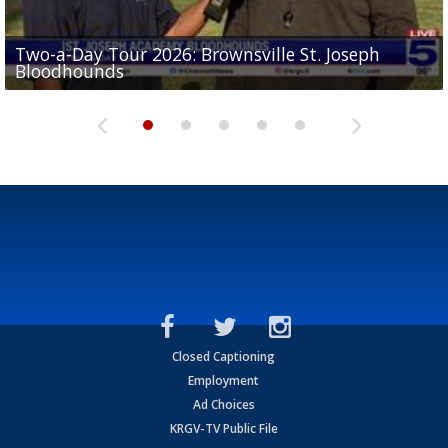
Two-a-Day Tour 2026: Brownsville St. Joseph
Two-a-Day Tour 2026: St. Joseph Academy
Sit-down interview with UTRGV wide receiver
Bloodhounds
Bloodhounds
Two-a-Day Tour 2026: Sharyland Rattlers
Tavian Cord
Two-a-Day Tour 2026: Raymondville Bearkats
Closed Captioning
Employment
Ad Choices
KRGV-TV Public File