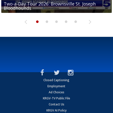
Two-a-Day Tour 2026: Brownsville St. Joseph
Two-a-Day Tour 2026: St. Joseph Academy
Sit-down interview with UTRGV wide receiver
Bloodhounds
Bloodhounds
Two-a-Day Tour 2026: Sharyland Rattlers
Tavian Cord
Two-a-Day Tour 2026: Raymondville Bearkats
Closed Captioning
Employment
Ad Choices
KRGV-TV Public File
Contact Us
KRGV AI Policy