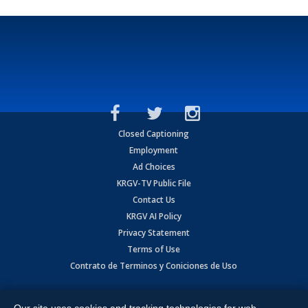
Closed Captioning
Employment
Ad Choices
KRGV-TV Public File
Contact Us
KRGV AI Policy
Privacy Statement
Terms of Use
Contrato de Terminos y Coniciones de Uso
Copyright
2026
MOBILE VIDEO TAPES, INC. (dba KRGV), 900 East
Expressway, Weslaco, TX 78596.