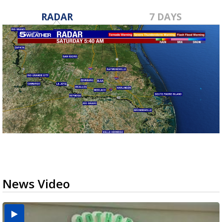
RADAR
7 DAYS
News Video