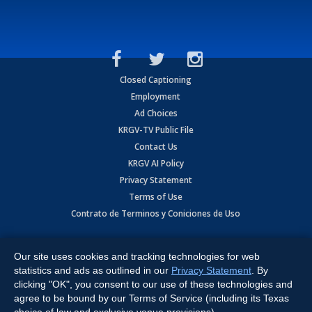
Closed Captioning
Employment
Ad Choices
KRGV-TV Public File
Contact Us
KRGV AI Policy
Privacy Statement
Terms of Use
Contrato de Terminos y Coniciones de Uso
Copyright
2026
MOBILE VIDEO TAPES, INC. (dba KRGV), 900 East
Expressway, Weslaco, TX 78596.
Our site uses cookies and tracking technologies for web
statistics and ads as outlined in our
Privacy Statement
. By
All Rights Reserved. Powered by:
Ruby Shore Software
clicking "OK", you consent to our use of these technologies and
agree to be bound by our Terms of Service (including its Texas