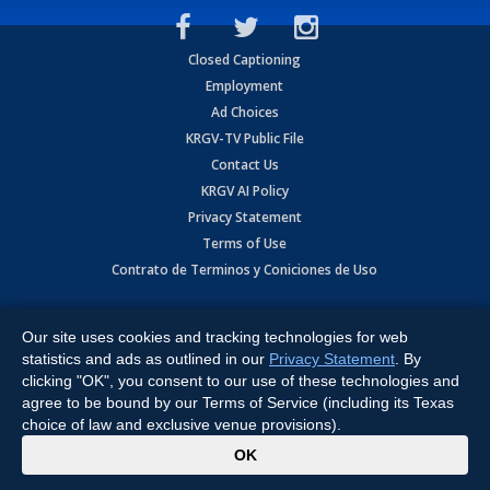
Closed Captioning
Employment
Ad Choices
KRGV-TV Public File
Contact Us
KRGV AI Policy
Privacy Statement
Terms of Use
Contrato de Terminos y Coniciones de Uso
Copyright
2026
MOBILE VIDEO TAPES, INC. (dba KRGV), 900 East
Expressway, Weslaco, TX 78596.
Our site uses cookies and tracking technologies for web
statistics and ads as outlined in our
Privacy Statement
. By
All Rights Reserved. Powered by:
Ruby Shore Software
clicking "OK", you consent to our use of these technologies and
agree to be bound by our Terms of Service (including its Texas
choice of law and exclusive venue provisions).
x
OK