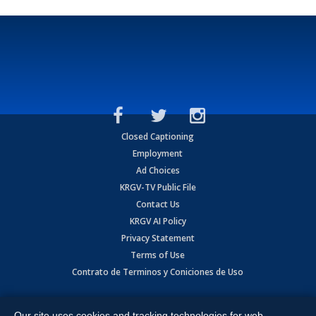
Closed Captioning
Employment
Ad Choices
KRGV-TV Public File
Contact Us
KRGV AI Policy
Privacy Statement
Terms of Use
Contrato de Terminos y Coniciones de Uso
Copyright
2026
MOBILE VIDEO TAPES, INC. (dba KRGV), 900 East
Expressway, Weslaco, TX 78596.
Our site uses cookies and tracking technologies for web