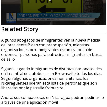
0
Related Story
seconds
of
2
Algunos abogados de inmigrantes ven la nueva medida
minutes,
del presidente Biden con preocupación, mientras
3
organizaciones pro-inmigrantes están tratando de
seconds
encontrar personas para patrocinar migrantes en busca
de asilo.
Siguen llegando inmigrantes de distintas nacionalidades
en la central de autobuses en Brownsville todos los días.
Según algunas organizaciones humanitarias, los
Nicaragüenses lideran esta lista de personas que son
liberadas por la patrulla fronteriza.
Ahora, sus compatriotas en Nicaragua podrán pedir asilo
a través de una aplicación móvil.