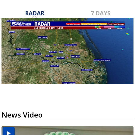
RADAR
7 DAYS
News Video