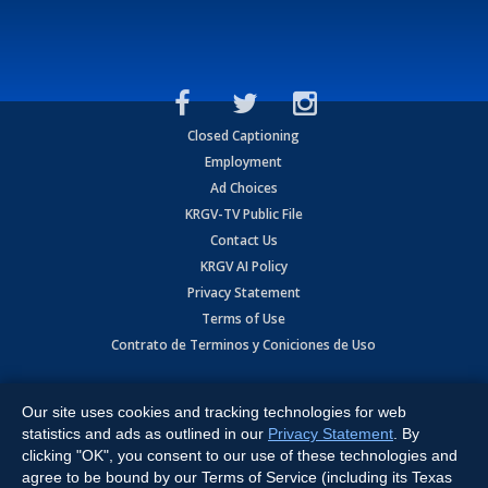
Closed Captioning
Employment
Ad Choices
KRGV-TV Public File
Contact Us
KRGV AI Policy
Privacy Statement
Terms of Use
Contrato de Terminos y Coniciones de Uso
Copyright
2026
MOBILE VIDEO TAPES, INC. (dba KRGV), 900 East
Expressway, Weslaco, TX 78596.
Our site uses cookies and tracking technologies for web
statistics and ads as outlined in our
Privacy Statement
. By
All Rights Reserved. Powered by:
Ruby Shore Software
clicking "OK", you consent to our use of these technologies and
agree to be bound by our Terms of Service (including its Texas