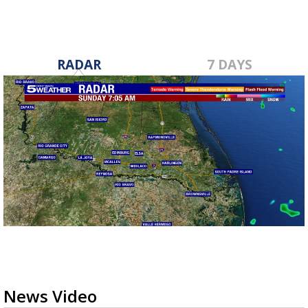
RADAR
7 DAYS
News Video