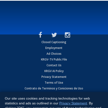
Closed Captioning
Employment
Ad Choices
KRGV-TV Public File
Contact Us
KRGV AI Policy
Privacy Statement
Terms of Use
Contrato de Terminos y Coniciones de Uso
Our site uses cookies and tracking technologies for web
Copyright
2026
MOBILE VIDEO TAPES, INC. (dba KRGV), 900 East
Expressway, Weslaco, TX 78596.
statistics and ads as outlined in our
Privacy Statement
. By