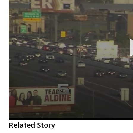
0
Related Story
seconds
of