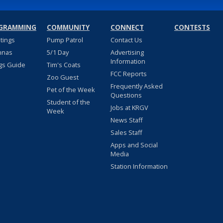
GRAMMING
COMMUNITY
CONNECT
CONTESTS
stings
Pump Patrol
Contact Us
nnas
5/1 Day
Advertising
Information
gs Guide
Tim's Coats
FCC Reports
Zoo Guest
Frequently Asked
Pet of the Week
Questions
Student of the
Jobs at KRGV
Week
News Staff
Sales Staff
Apps and Social
Media
Station Information