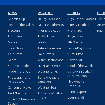
NEWS
WEATHER
SPORTS
PRO
Submit a Tip
Hourly Forecast
High School Football
TV Li
Heart of the Valley
Latest Weathercast
UTRGV Football
Ante
Elections
Interactive Radar
First & Goal
Ratin
Education
Traffic Maps
Playmakers
Mexico
Winds
5th Quarter
Local News
Tide Information
Two-A-Day Tours
Cold Front
Lake Levels
5 Star Plays
SpaceX
Water Restrictions
Power Poll
5 On Your Side
Hurricane Central
Band of the Week
Made in the 956
Weather Links
Valley HS Football
Preview Show
Photographer's
Send A Weather
Perspective
Question
This Week's
Schedule
Consumer News
Weather Team
Send A Sports Tip
Find The Link
Submit A Weather
Photo
Sports Staff
KRGV 5.1 News Live
Stream