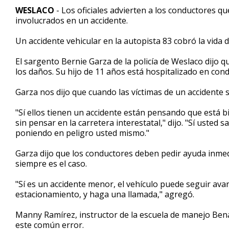
2
WESLACO
- Los oficiales advierten a los conductores q
minutes,
involucrados en un accidente.
8
seconds
Volume
90%
Un accidente vehicular en la autopista 83 cobró la vida
El sargento Bernie Garza de la policía de Weslaco dijo qu
los daños. Su hijo de 11 años está hospitalizado en cond
Garza nos dijo que cuando las víctimas de un accidente 
"Sí ellos tienen un accidente están pensando que está bi
sin pensar en la carretera interestatal," dijo. "Sí usted sa
poniendo en peligro usted mismo."
Garza dijo que los conductores deben pedir ayuda inmed
siempre es el caso.
"Sí es un accidente menor, el vehículo puede seguir ava
estacionamiento, y haga una llamada," agregó.
Manny Ramírez, instructor de la escuela de manejo Benav
este común error.