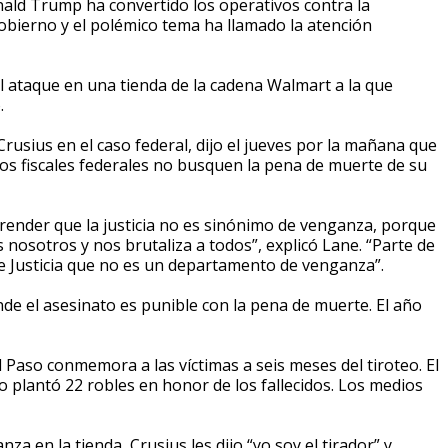
ald Trump ha convertido los operativos contra la
gobierno y el polémico tema ha llamado la atención
l ataque en una tienda de la cadena Walmart a la que
.
usius en el caso federal, dijo el jueves por la mañana que
os fiscales federales no busquen la pena de muerte de su
prender que la justicia no es sinónimo de venganza, porque
 nosotros y nos brutaliza a todos”, explicó Lane. “Parte de
e Justicia que no es un departamento de venganza”.
nde el asesinato es punible con la pena de muerte. El año
 Paso conmemora a las víctimas a seis meses del tiroteo. El
o plantó 22 robles en honor de los fallecidos. Los medios
a en la tienda, Crusius les dijo “yo soy el tirador” y