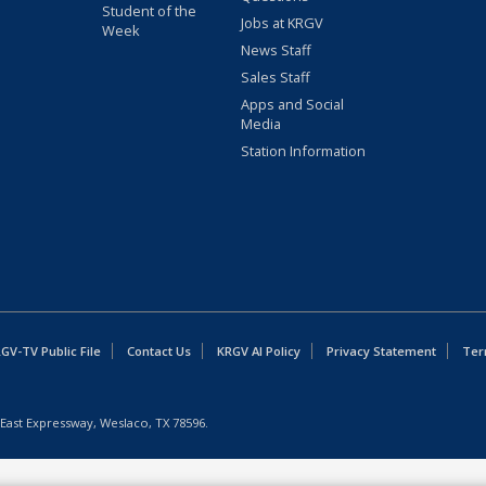
Student of the
Jobs at KRGV
Week
News Staff
Sales Staff
Apps and Social
Media
Station Information
GV-TV Public File
Contact Us
KRGV AI Policy
Privacy Statement
Ter
East Expressway, Weslaco, TX 78596.