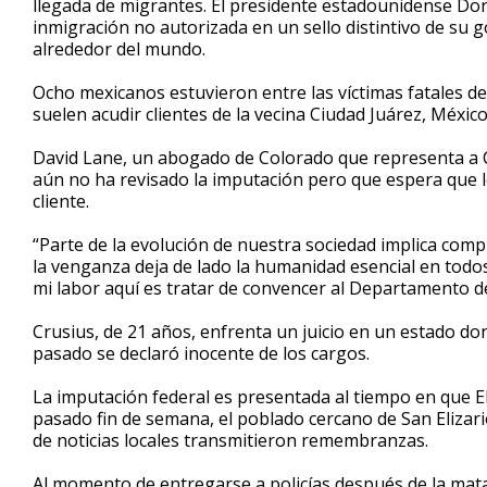
llegada de migrantes. El presidente estadounidense Don
inmigración no autorizada en un sello distintivo de su 
alrededor del mundo.
Ocho mexicanos estuvieron entre las víctimas fatales de
suelen acudir clientes de la vecina Ciudad Juárez, México
David Lane, un abogado de Colorado que representa a Cr
aún no ha revisado la imputación pero que espera que l
cliente.
“Parte de la evolución de nuestra sociedad implica com
la venganza deja de lado la humanidad esencial en todos
mi labor aquí es tratar de convencer al Departamento d
Crusius, de 21 años, enfrenta un juicio en un estado do
pasado se declaró inocente de los cargos.
La imputación federal es presentada al tiempo en que El
pasado fin de semana, el poblado cercano de San Elizari
de noticias locales transmitieron remembranzas.
Al momento de entregarse a policías después de la matanz