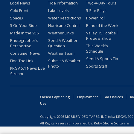
Local News
Tide Information
Two-A-Day Tours
Cold Front
Lake Levels
5 Star Plays
SpaceX
Water Restrictions
Power Poll
5 On Your Side
Hurricane Central
Band of the Week
Made in the 956
Weather Links
Valley HS Football
Preview Show
Photographer's
Send A Weather
Perspective
Question
This Week's
Schedule
Consumer News
Weather Team
Send A Sports Tip
Find The Link
Submit A Weather
Photo
Sports Staff
KRGV 5.1 News Live
Stream
Closed Captioning
Employment
Ad Choices
KR
Uso
Copyright
2026
MOBILE VIDEO TAPES, INC. (dba KRGV), 900 
All Rights Reserved. Powered by:
Ruby Shore Software