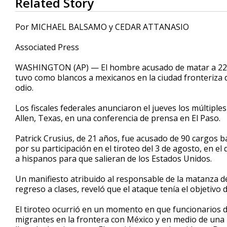
Related Story
seconds
of
9
Por MICHAEL BALSAMO y CEDAR ATTANASIO
minutes,
21
Associated Press
seconds
Volume
90%
WASHINGTON (AP) — El hombre acusado de matar a 22 p
tuvo como blancos a mexicanos en la ciudad fronteriza d
odio.
Los fiscales federales anunciaron el jueves los múltiple
Allen, Texas, en una conferencia de prensa en El Paso.
Patrick Crusius, de 21 años, fue acusado de 90 cargos b
por su participación en el tiroteo del 3 de agosto, en el
a hispanos para que salieran de los Estados Unidos.
Un manifiesto atribuido al responsable de la matanza d
regreso a clases, reveló que el ataque tenía el objetivo
El tiroteo ocurrió en un momento en que funcionarios d
migrantes en la frontera con México y en medio de una ba