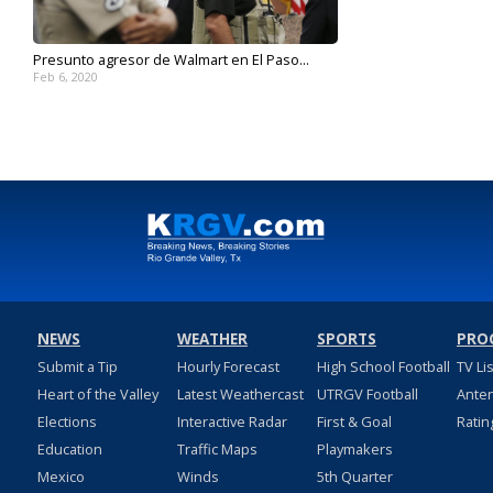
Presunto agresor de Walmart en El Paso...
Feb 6, 2020
NEWS
WEATHER
SPORTS
PRO
Submit a Tip
Hourly Forecast
High School Football
TV Li
Heart of the Valley
Latest Weathercast
UTRGV Football
Ante
Elections
Interactive Radar
First & Goal
Ratin
Education
Traffic Maps
Playmakers
Mexico
Winds
5th Quarter