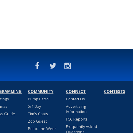
GRAMMING
COMMUNITY
CONNECT
CONTESTS
stings
Pump Patrol
Contact Us
nnas
5/1 Day
Advertising
Information
gs Guide
Tim's Coats
FCC Reports
Zoo Guest
Frequently Asked
Pet of the Week
Questions