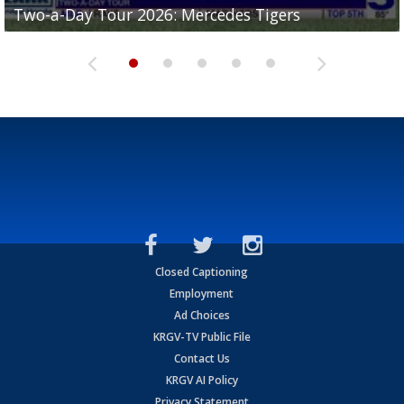
Two-a-Day Tour 2026: Mercedes Tigers
Two-a-Day Tour 2026: Progreso Red Ants
Two-a-Day Tour 2026: Donna Redskins
Two-a-Day Tour 2026: Brownsville Pace Vikings
Two-a-Day Tour 2026: La Joya Coyotes
Closed Captioning
Employment
Ad Choices
KRGV-TV Public File
Contact Us
KRGV AI Policy
Privacy Statement