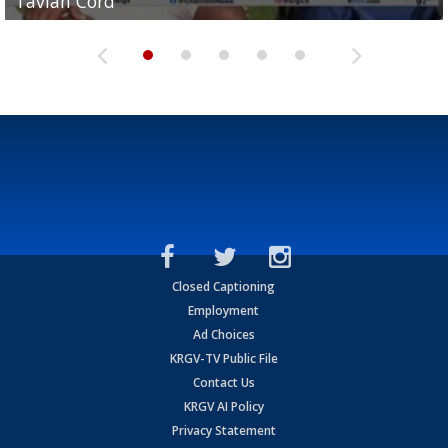
Tavian Cord
Two-a-Day Tour 2026: Raymondville Bearkats
Two-a-Day Tour 2026: Port Isabel Tarpons
and receiving votes in...
Two-a-Day Tour 2026: Santa Rosa Warriors
Closed Captioning
Employment
Ad Choices
KRGV-TV Public File
Contact Us
KRGV AI Policy
Privacy Statement