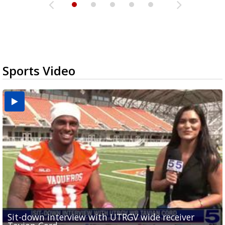
Sports Video
Sit-down interview with UTRGV wide receiver
UTRGV football ranks fourth in SLC preseason poll