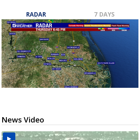
RADAR
7 DAYS
News Video