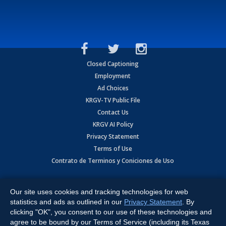
Closed Captioning
Employment
Ad Choices
KRGV-TV Public File
Contact Us
KRGV AI Policy
Privacy Statement
Terms of Use
Contrato de Terminos y Coniciones de Uso
Copyright
2026
MOBILE VIDEO TAPES, INC. (dba KRGV), 900 East
Expressway, Weslaco, TX 78596.
Our site uses cookies and tracking technologies for web
statistics and ads as outlined in our
Privacy Statement
. By
All Rights Reserved. Powered by:
Ruby Shore Software
clicking "OK", you consent to our use of these technologies and
agree to be bound by our Terms of Service (including its Texas