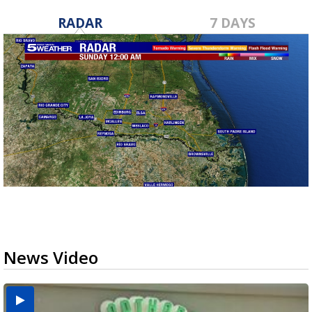
RADAR
7 DAYS
News Video