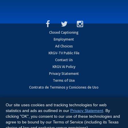
Closed Captioning
Employment
Ad Choices
KRGV-TV Public File
Contact Us
KRGV AI Policy
Privacy Statement
Terms of Use
Contrato de Terminos y Coniciones de Uso
Copyright
2026
MOBILE VIDEO TAPES, INC. (dba KRGV), 900 East
Expressway, Weslaco, TX 78596.
Our site uses cookies and tracking technologies for web
statistics and ads as outlined in our
Privacy Statement
. By
All Rights Reserved. Powered by:
Ruby Shore Software
clicking "OK", you consent to our use of these technologies and
agree to be bound by our Terms of Service (including its Texas
choice of law and exclusive venue provisions).