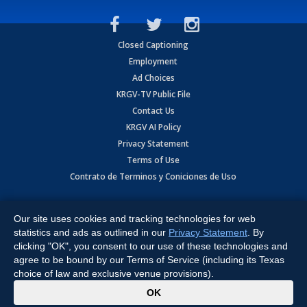
Closed Captioning
Employment
Ad Choices
KRGV-TV Public File
Contact Us
KRGV AI Policy
Privacy Statement
Terms of Use
Contrato de Terminos y Coniciones de Uso
Copyright
2026
MOBILE VIDEO TAPES, INC. (dba KRGV), 900 East
Expressway, Weslaco, TX 78596.
Our site uses cookies and tracking technologies for web
statistics and ads as outlined in our
Privacy Statement
. By
All Rights Reserved. Powered by:
Ruby Shore Software
clicking "OK", you consent to our use of these technologies and
agree to be bound by our Terms of Service (including its Texas
choice of law and exclusive venue provisions).
x
OK