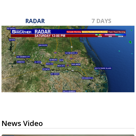
RADAR
7 DAYS
News Video