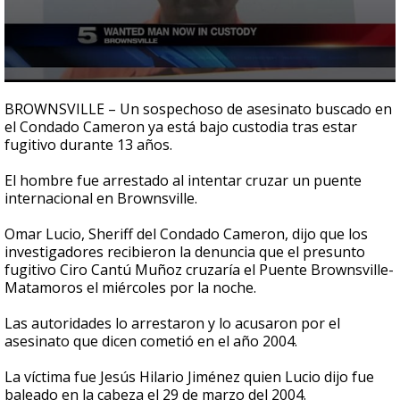
0
seconds
BROWNSVILLE – Un sospechoso de asesinato buscado en
of
el Condado Cameron ya está bajo custodia tras estar
1
fugitivo durante 13 años.
minute,
13
seconds
El hombre fue arrestado al intentar cruzar un puente
internacional en Brownsville.
Omar Lucio, Sheriff del Condado Cameron, dijo que los
investigadores recibieron la denuncia que el presunto
fugitivo Ciro Cantú Muñoz cruzaría el Puente Brownsville-
Matamoros el miércoles por la noche.
Las autoridades lo arrestaron y lo acusaron por el
asesinato que dicen cometió en el año 2004.
La víctima fue Jesús Hilario Jiménez quien Lucio dijo fue
baleado en la cabeza el 29 de marzo del 2004.