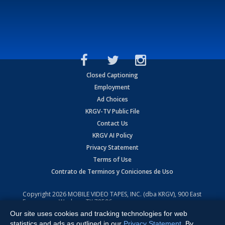
Closed Captioning
Employment
Ad Choices
KRGV-TV Public File
Contact Us
KRGV AI Policy
Privacy Statement
Terms of Use
Contrato de Terminos y Coniciones de Uso
Copyright
2026
MOBILE VIDEO TAPES, INC. (dba KRGV), 900 East
Expressway, Weslaco, TX 78596.
Our site uses cookies and tracking technologies for web
All Rights Reserved. Powered by:
Ruby Shore Software
statistics and ads as outlined in our
Privacy Statement
. By