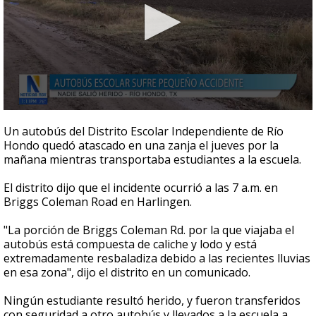
0
seconds
Un autobús del Distrito Escolar Independiente de Río
of
Hondo quedó atascado en una zanja el jueves por la
41
mañana mientras transportaba estudiantes a la escuela.
seconds
El distrito dijo que el incidente ocurrió a las 7 a.m. en
Briggs Coleman Road en Harlingen.
"La porción de Briggs Coleman Rd. por la que viajaba el
autobús está compuesta de caliche y lodo y está
extremadamente resbaladiza debido a las recientes lluvias
en esa zona", dijo el distrito en un comunicado.
Ningún estudiante resultó herido, y fueron transferidos
con seguridad a otro autobús y llevados a la escuela a