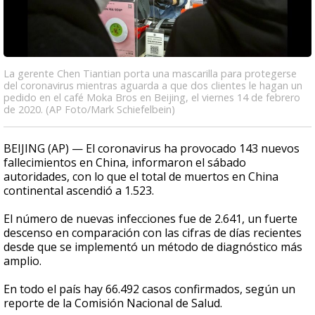
La gerente Chen Tiantian porta una mascarilla para protegerse
del coronavirus mientras aguarda a que dos clientes le hagan un
pedido en el café Moka Bros en Beijing, el viernes 14 de febrero
de 2020. (AP Foto/Mark Schiefelbein)
BEIJING (AP) — El coronavirus ha provocado 143 nuevos
fallecimientos en China, informaron el sábado
autoridades, con lo que el total de muertos en China
continental ascendió a 1.523.
El número de nuevas infecciones fue de 2.641, un fuerte
descenso en comparación con las cifras de días recientes
desde que se implementó un método de diagnóstico más
amplio.
En todo el país hay 66.492 casos confirmados, según un
reporte de la Comisión Nacional de Salud.