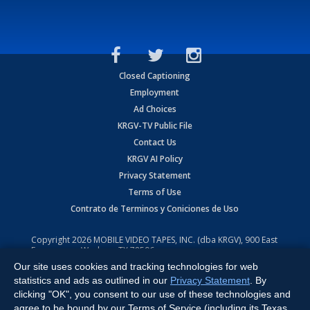
Closed Captioning
Employment
Ad Choices
KRGV-TV Public File
Contact Us
KRGV AI Policy
Privacy Statement
Terms of Use
Contrato de Terminos y Coniciones de Uso
Copyright
2026
MOBILE VIDEO TAPES, INC. (dba KRGV), 900 East
Expressway, Weslaco, TX 78596.
Our site uses cookies and tracking technologies for web
All Rights Reserved. Powered by:
Ruby Shore Software
statistics and ads as outlined in our
Privacy Statement
. By
clicking "OK", you consent to our use of these technologies and
agree to be bound by our Terms of Service (including its Texas