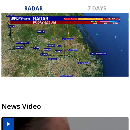
RADAR
7 DAYS
News Video