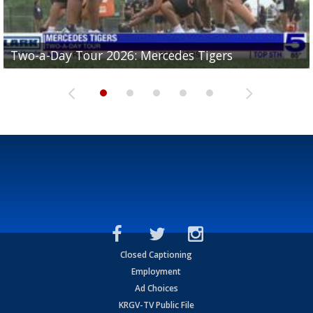
Two-a-Day Tour 2026: Mercedes Tigers
Two-a-Day Tour 2026: Progreso Red Ants
Two-a-Day Tour 2026: Donna Redskins
Two-a-Day Tour 2026: Brownsville Pace Vikings
Two-a-Day Tour 2026: La Joya Coyotes
Closed Captioning
Employment
Ad Choices
KRGV-TV Public File